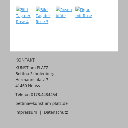
KONTAKT
KUNST am PLATZ
Bettina Schulenberg
Hermannsplatz 7
41460 Neuss
Telefon 0178.4484454
bettina@kunst-am-platz.de
Impressum
|
Datenschutz