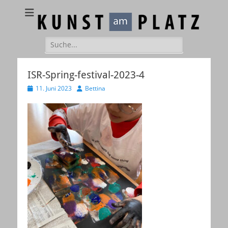
Kunst am Platz
Galerie – Atelier – Kreativ-Events
Suchen
nach:
ISR-Spring-festival-2023-4
Veröffentlicht
Autor
11. Juni 2023
Bettina
am