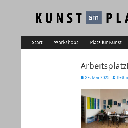
Kunst am Platz
Galerie – Atelier – Kreativ-Events
Primäres
Zum
Start
Workshops
Platz für Kunst
Inhalt
Menü
springen
Arbeitsplat
Veröffentlicht
Autor
29. Mai 2025
Betti
am