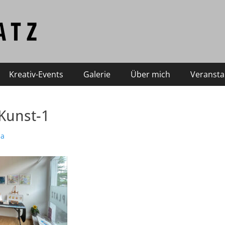
Kreativ-Events
Galerie
Über mich
Veransta
zKunst-1
na