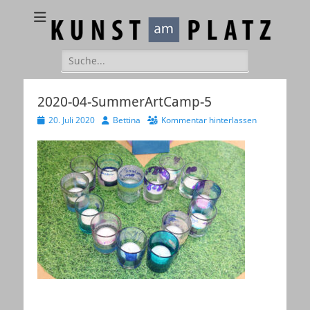
Kunst am Platz
Galerie – Atelier – Kreativ-Events
Suchen
nach:
2020-04-SummerArtCamp-5
Veröffentlicht
Autor
20. Juli 2020
Bettina
Kommentar hinterlassen
am