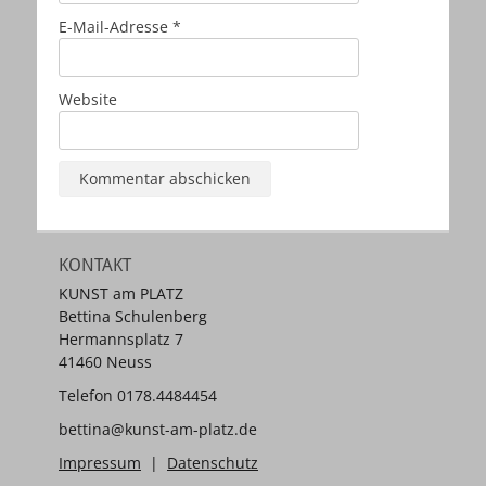
E-Mail-Adresse
*
Website
KONTAKT
KUNST am PLATZ
Bettina Schulenberg
Hermannsplatz 7
41460 Neuss
Telefon 0178.4484454
bettina@kunst-am-platz.de
Impressum
|
Datenschutz