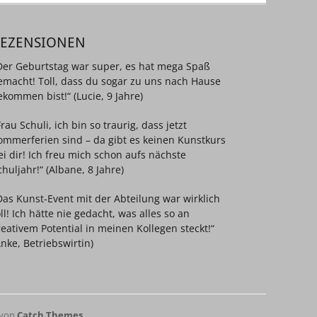
REZENSIONEN
Der Geburtstag war super, es hat mega Spaß
emacht! Toll, dass du sogar zu uns nach Hause
ekommen bist!“ (Lucie, 9 Jahre)
Frau Schuli, ich bin so traurig, dass jetzt
ommerferien sind – da gibt es keinen Kunstkurs
ei dir! Ich freu mich schon aufs nächste
chuljahr!“ (Albane, 8 Jahre)
Das Kunst-Event mit der Abteilung war wirklich
oll! Ich hätte nie gedacht, was alles so an
reativem Potential in meinen Kollegen steckt!“
Anke, Betriebswirtin)
 von
Catch Themes