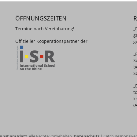
ÖFFNUNGSZEITEN
Termine nach Vereinbarung!
„
g
Offizieller Kooperationspartner der
g
„
S
b
S
„
t
k
(
unst am Platz
. Alle Rechte vorbehalten.
Datenschutz
| Catch Responsive