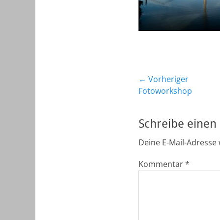
Beitragsnavig
← Vorheriger
Vorheriger
Fotoworkshop
Beitrag:
Schreibe eine
Deine E-Mail-Adresse w
Kommentar
*