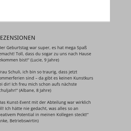
REZENSIONEN
Der Geburtstag war super, es hat mega Spaß
emacht! Toll, dass du sogar zu uns nach Hause
ekommen bist!“ (Lucie, 9 Jahre)
Frau Schuli, ich bin so traurig, dass jetzt
ommerferien sind – da gibt es keinen Kunstkurs
ei dir! Ich freu mich schon aufs nächste
chuljahr!“ (Albane, 8 Jahre)
Das Kunst-Event mit der Abteilung war wirklich
oll! Ich hätte nie gedacht, was alles so an
reativem Potential in meinen Kollegen steckt!“
Anke, Betriebswirtin)