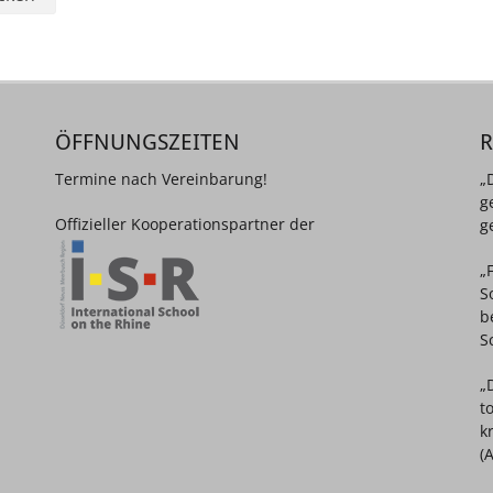
ÖFFNUNGSZEITEN
Termine nach Vereinbarung!
„
g
Offizieller Kooperationspartner der
g
„
S
b
S
„
t
k
(