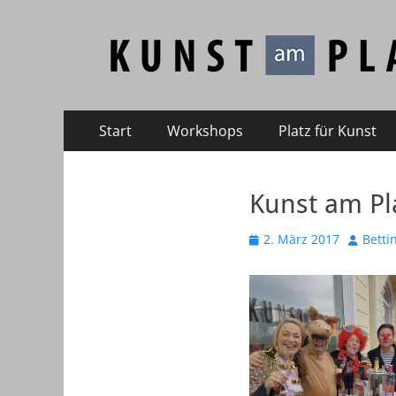
Kunst am Platz
Galerie – Atelier – Kreativ-Events
Primäres
Zum
Start
Workshops
Platz für Kunst
Inhalt
Menü
springen
Kunst am Pl
Veröffentlicht
Autor
2. März 2017
Betti
am