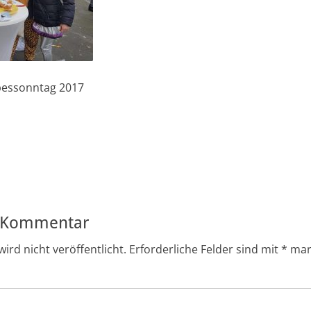
pessonntag 2017
ation
n Kommentar
ird nicht veröffentlicht.
Erforderliche Felder sind mit
*
mar