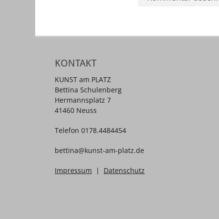
KONTAKT
KUNST am PLATZ
Bettina Schulenberg
Hermannsplatz 7
41460 Neuss
Telefon 0178.4484454
bettina@kunst-am-platz.de
Impressum
|
Datenschutz