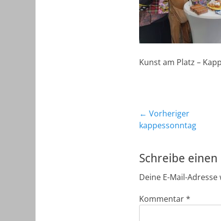
Kunst am Platz – Kap
Beitragsnavig
← Vorheriger
Vorheriger
kappessonntag
Beitrag:
Schreibe eine
Deine E-Mail-Adresse w
Kommentar
*