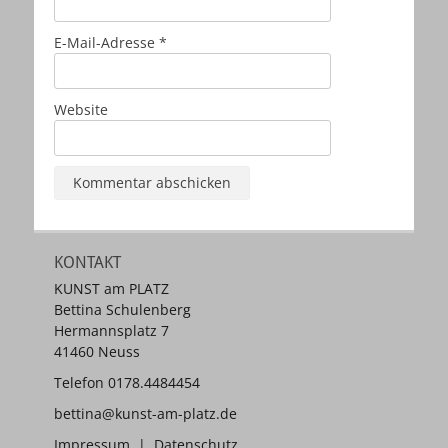
E-Mail-Adresse
*
Website
KONTAKT
KUNST am PLATZ
Bettina Schulenberg
Hermannsplatz 7
41460 Neuss
Telefon 0178.4484454
bettina@kunst-am-platz.de
Impressum
|
Datenschutz