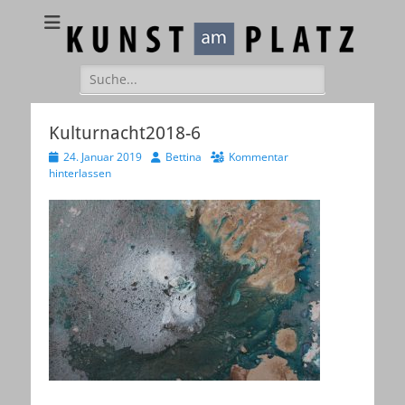
Kunst am Platz
Galerie – Atelier – Kreativ-Events
Suchen
nach:
Kulturnacht2018-6
Veröffentlicht
Autor
24. Januar 2019
Bettina
Kommentar
am
hinterlassen