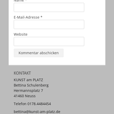
Name
*
E-Mail-Adresse
*
Website
KONTAKT
KUNST am PLATZ
Bettina Schulenberg
Hermannsplatz 7
41460 Neuss
Telefon 0178.4484454
bettina@kunst-am-platz.de