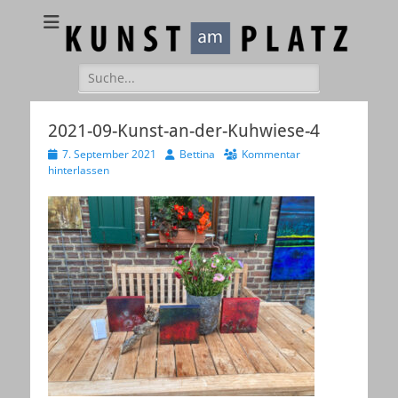
Kunst am Platz
Galerie – Atelier – Kreativ-Events
Suchen
nach:
2021-09-Kunst-an-der-Kuhwiese-4
Veröffentlicht
Autor
7. September 2021
Bettina
Kommentar
am
hinterlassen