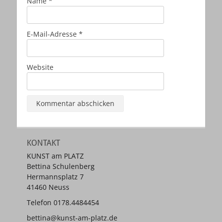
Name
*
E-Mail-Adresse
*
Website
KONTAKT
KUNST am PLATZ
Bettina Schulenberg
Hermannsplatz 7
41460 Neuss
Telefon 0178.4484454
bettina@kunst-am-platz.de