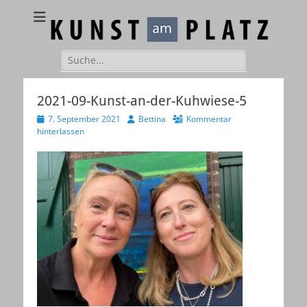
Kunst am Platz
Galerie – Atelier – Kreativ-Events
Suchen
nach:
2021-09-Kunst-an-der-Kuhwiese-5
Veröffentlicht
Autor
7. September 2021
Bettina
Kommentar
am
hinterlassen