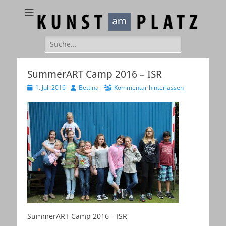
Kunst am Platz
Galerie – Atelier – Kreativ-Events
Suchen
nach:
SummerART Camp 2016 – ISR
Veröffentlicht
Autor
1. Juli 2016
Bettina
Kommentar hinterlassen
am
SummerART Camp 2016 – ISR