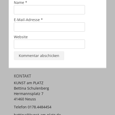
Name
*
E-Mail-Adresse
*
Website
KONTAKT
KUNST am PLATZ
Bettina Schulenberg
Hermannsplatz 7
41460 Neuss
Telefon 0178.4484454
bettina@kunst-am-platz.de