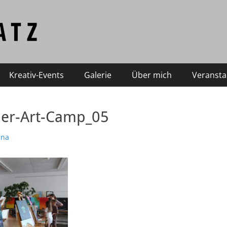
Kreativ-Events
Galerie
Über mich
Veransta
r-Art-Camp_05
ina