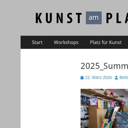
Kunst am Platz
Galerie – Atelier – Kreativ-Events
Primäres
Zum
Start
Workshops
Platz für Kunst
Inhalt
Menü
springen
2025_Summe
Veröffentlicht
Autor
22. März 2026
Bett
am