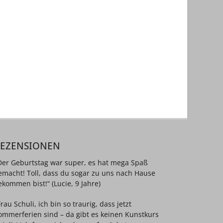
REZENSIONEN
Der Geburtstag war super, es hat mega Spaß
emacht! Toll, dass du sogar zu uns nach Hause
ekommen bist!“ (Lucie, 9 Jahre)
Frau Schuli, ich bin so traurig, dass jetzt
ommerferien sind – da gibt es keinen Kunstkurs