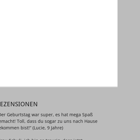
REZENSIONEN
Der Geburtstag war super, es hat mega Spaß
emacht! Toll, dass du sogar zu uns nach Hause
ekommen bist!“ (Lucie, 9 Jahre)