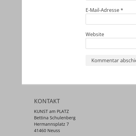
E-Mail-Adresse
*
Website
KONTAKT
KUNST am PLATZ
Bettina Schulenberg
Hermannsplatz 7
41460 Neuss