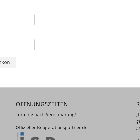
ÖFFNUNGSZEITEN
Termine nach Vereinbarung!
„
g
Offizieller Kooperationspartner der
g