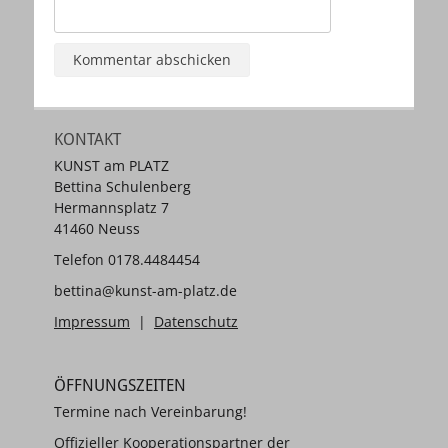
KONTAKT
KUNST am PLATZ
Bettina Schulenberg
Hermannsplatz 7
41460 Neuss
Telefon 0178.4484454
bettina@kunst-am-platz.de
Impressum
|
Datenschutz
ÖFFNUNGSZEITEN
Termine nach Vereinbarung!
Offizieller Kooperationspartner der