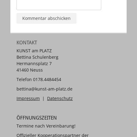
KONTAKT
KUNST am PLATZ
Bettina Schulenberg
Hermannsplatz 7
41460 Neuss
Telefon 0178.4484454
bettina@kunst-am-platz.de
Impressum
|
Datenschutz
ÖFFNUNGSZEITEN
Termine nach Vereinbarung!
Offizieller Kooperationspartner der